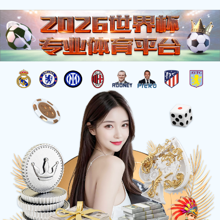
注册入口
隐私政策说明
1. 引言与声明
本平台致力于打造一个值得信赖的开云官方网页版官网
赛事直播空间，我们重视用户信息的保密与使用安全。
使用服务即代表您已了解并接受本政策的所有内容。
2. 我们收集的信息