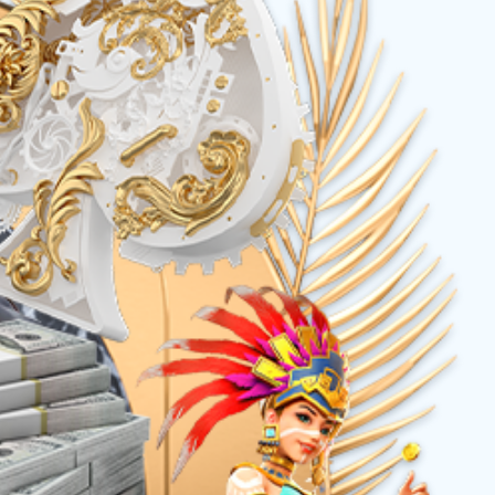
面积是广州男篮内线最稀缺的资源。在伤愈
强体系中所渴求的。当郭凯在场时，球队的