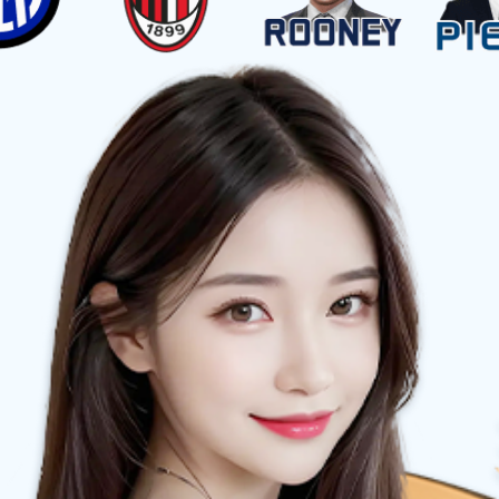
强能否利用其移动能力打造机动型防线？
凯终于伤愈回归，为球队注入一剂强心针。作为CBA中罕见的能
多了一张关键牌。在当今篮球强调速度和换防的潮流下，郭凯的
新赛季最值得期待的看点。