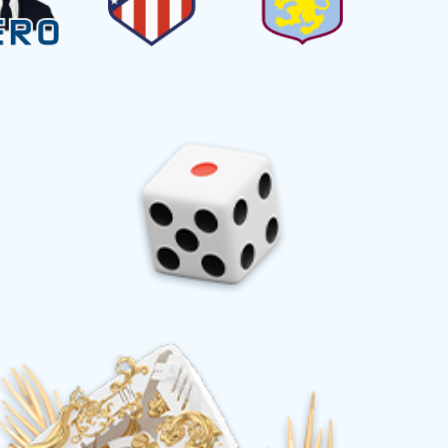
首页
/
体育热点
投能防的大个子，郭凯的回归不仅是阵容厚
移动能力能否被最大化利用，从而帮助广州