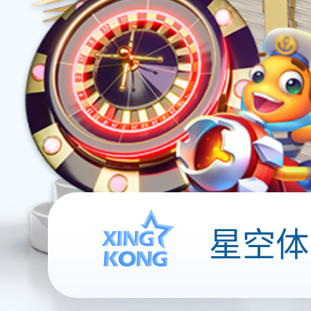
防守阵型可以更大幅度地外扩，不必担心被
现代篮球机动型防线的核心基石。
郭士强的战术试验：从
郭士强一直以从严治军和防守强调著称，
尝试更激进的防守策略。例如，在面对挡
不仅能节省全队的轮转体力，还能在对手
凯能成为防线上的“移动支点”，整个团队
潜在挑战与磨合期的阵
理想很丰满，现实却充满挑战。首先，郭
具备极高的防守专注度和执行力，一旦郭
尔）的出场时间。李炎哲的吨位与郭凯的
需要重新磨合进攻端的跑位，如何让他的